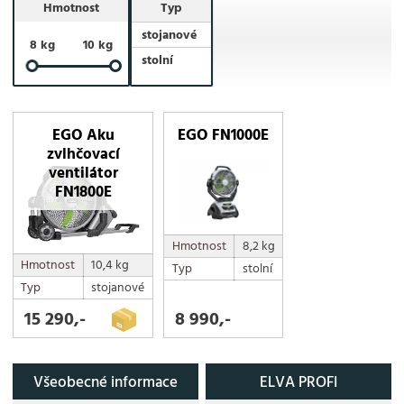
Hmotnost
Typ
stojanové
8 kg
10 kg
stolní
EGO Aku
EGO FN1000E
zvlhčovací
ventilátor
FN1800E
Hmotnost
8,2 kg
Hmotnost
10,4 kg
Typ
stolní
Typ
stojanové
15 290,-
8 990,-
Všeobecné informace
ELVA PROFI