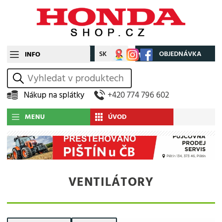
CZ
SK
Můj účet
OBJEDNÁVKA
INFO
vyhledat
Nákup na splátky
+420 774 796 602
MENU
ÚVOD
VENTILÁTORY