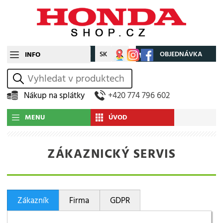
CZ
SK
Můj účet
OBJEDNÁVKA
INFO
vyhledat
Nákup na splátky
+420 774 796 602
MENU
ÚVOD
ZÁKAZNICKÝ SERVIS
Zákazník
Firma
GDPR