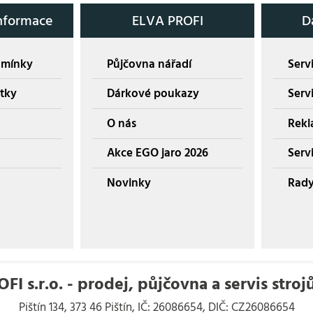
nformace
ELVA PROFI
D
dmínky
Půjčovna nářadí
Servi
tky
Dárkové poukazy
Serv
O nás
Rekl
Akce EGO jaro 2026
Servi
Novinky
Rady
I s.r.o. - prodej, půjčovna a servis stroj
Pištín 134, 373 46 Pištín, IČ: 26086654, DIČ: CZ26086654