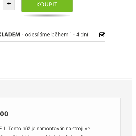
+
KOUPIT
KLADEM
- odesíláme během 1 - 4 dní
200
-L. Tento nůž je namontován na stroji ve