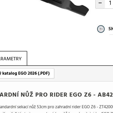
-
S
ARAMETRY
 katalog EGO 2026 (.PDF)
ARDNÍ NŮŽ PRO RIDER EGO Z6 - AB4
tandardní sekací nůž 53cm pro zahradní rider EGO Z6 - ZT4200E