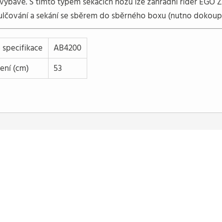
 výbavě. S tímto typem sekacích nožů lze zahradní rider EGO 
ulčování a sekání se sběrem do sběrného boxu (nutno dokoupit 
 specifikace
AB4200
ení (cm)
53