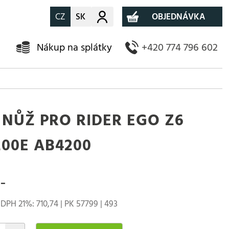
CZ
SK
Můj účet
OBJEDNÁVKA
Nákup na splátky
+420 774 796 602
 NŮŽ PRO RIDER EGO Z6
200E AB4200
-
DPH 21%: 710,74 | PK 57799 | 493