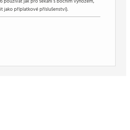
Z6 používat jak pro sekání s bočním výhozem,
jako příplatkové příslušenství).