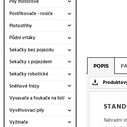
Pily motorové
Postřikovače - rosiče
Plotostřihy
Půdní vrtáky
Sekačky bez pojezdu
Sekačky s pojezdem
POPIS
P
Sekačky robotické
Produktový
Sněhové frézy
Vysavače a foukače na listí
STAND
Vyvětvovací pily
Náhradní s
Vyžínače