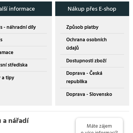
alší informace
Nákup přes E-shop
s - náhradní díly
Způsob platby
is
Ochrana osobních
údajů
amace
Dostupnosti zboží
sní střediska
Doprava - Česká
 a tipy
republika
Doprava - Slovensko
ů a nářadí
Máte zájem