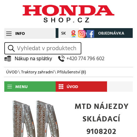
CZ
SK
Můj účet
OBJEDNÁVKA
INFO
vyhledat
Nákup na splátky
+420 774 796 602
ÚVOD
\
Traktory zahradní
\
Příslušenství
(8)
MENU
ÚVOD
MTD NÁJEZDY
SKLÁDACÍ
9108202