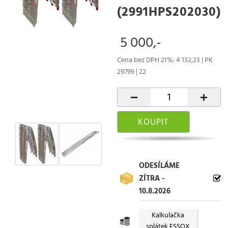
(2991HPS202030)
5 000,-
Cena bez DPH 21%: 4 132,23 | PK
29799 | 22
-
+
KOUPIT
ODESÍLÁME
ZÍTRA -
10.8.2026
Kalkulačka
splátek ESSOX