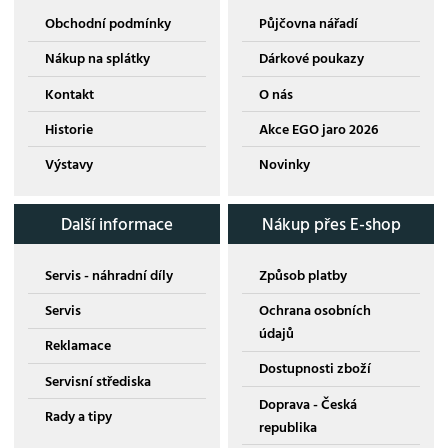
Obchodní podmínky
Půjčovna nářadí
Nákup na splátky
Dárkové poukazy
Kontakt
O nás
Historie
Akce EGO jaro 2026
Výstavy
Novinky
Další informace
Nákup přes E-shop
Servis - náhradní díly
Způsob platby
Servis
Ochrana osobních
údajů
Reklamace
Dostupnosti zboží
Servisní střediska
Doprava - Česká
Rady a tipy
republika