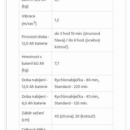
(kg)
Vibrace
1,2
2
(m/sec
)
do 3 hod 10 min. (strunová
Provozní doba -
hlava) / do 6 hod. (ocelový
12,0 Ah baterie
kotouč)
Hmotnost s
baterií 6.0 Ah
7,7
(kg)
Doba nabíjení -
Rychlonabíječka - 80 min.,
12,0 Ah baterie
Standard - 220 min.
Doba nabíjení -
Rychlonabíječka - 45 min.,
6,0 Ah baterie
Standard - 120 min.
Záběr sečení
45 (struna), 30 (kotouč)
(cm)
Celková délka