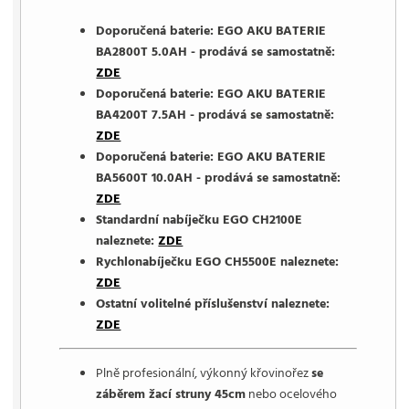
Doporučená baterie: EGO AKU BATERIE
BA2800T 5.0AH - prodává se samostatně:
ZDE
Doporučená baterie: EGO AKU BATERIE
BA4200T 7.5AH - prodává se samostatně:
ZDE
Doporučená baterie: EGO AKU BATERIE
BA5600T 10.0AH - prodává se samostatně:
ZDE
Standardní nabíječku EGO CH2100E
naleznete:
ZDE
Rychlonabíječku EGO CH5500E naleznete:
ZDE
Ostatní volitelné příslušenství naleznete:
ZDE
Plně profesionální, výkonný křovinořez
se
záběrem žací struny 45cm
nebo ocelového