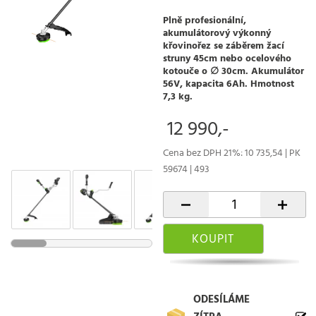
Plně profesionální,
akumulátorový výkonný
křovinořez se záběrem žací
struny 45cm nebo ocelového
kotouče o ∅ 30cm. Akumulátor
56V, kapacita 6Ah. Hmotnost
7,3 kg.
12 990,-
Cena bez DPH 21%: 10 735,54 | PK
59674 | 493
-
+
KOUPIT
ODESÍLÁME