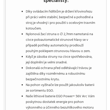
specialisty:
Díky ovládacím řidítkům je držení křovinořezu
při práci velmi stabilní, bezpečné a pohodlné a
stroj je vhodný i pro použití s ocelovým travním
kotoučem.
Nylonová žací struna o ∅ 2,7mm namotaná na
cívce poloautomatické strunové hlavy se v
případě potřeby automaticky prodlouží
pouhým poklepem strunovou hlavou o zem.
Když je zásoba struny na cívce spotřebována,
její doplnění je velmi snadné.
Dokonalá ochrana před odlétávající trávou je
zajištěna díky rozměrnému a robustnímu
bezpečnostnímu krytu.
Na pohon vyžínače lze použít jakoukoliv baterii
ze sortimentu EGO.
Naše lithiové baterie EGO Power+ 56V Arc Vám
poskytnou dostatek energie pro pohon
výkonného a účinného bezuhlíkového motoru