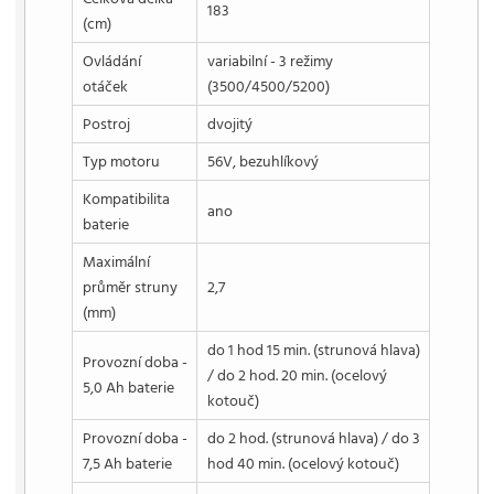
183
(cm)
Ovládání
variabilní - 3 režimy
otáček
(3500/4500/5200)
Postroj
dvojitý
Typ motoru
56V, bezuhlíkový
Kompatibilita
ano
baterie
Maximální
průměr struny
2,7
(mm)
do 1 hod 15 min. (strunová hlava)
Provozní doba -
/ do 2 hod. 20 min. (ocelový
5,0 Ah baterie
kotouč)
Provozní doba -
do 2 hod. (strunová hlava) / do 3
7,5 Ah baterie
hod 40 min. (ocelový kotouč)