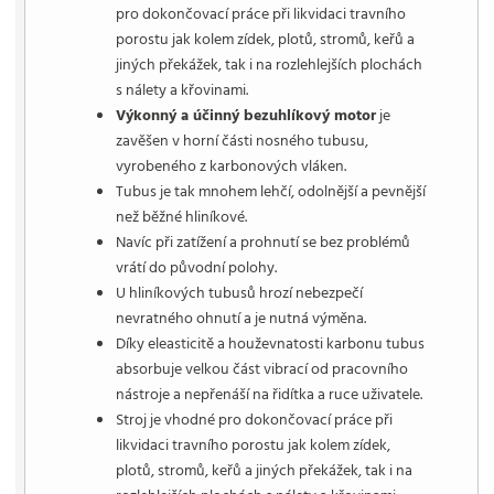
pro dokončovací práce při likvidaci travního
porostu jak kolem zídek, plotů, stromů, keřů a
jiných překážek, tak i na rozlehlejších plochách
s nálety a křovinami.
Výkonný a účinný bezuhlíkový motor
je
zavěšen v horní části nosného tubusu,
vyrobeného z karbonových vláken.
Tubus je tak mnohem lehčí, odolnější a pevnější
než běžné hliníkové.
Navíc při zatížení a prohnutí se bez problémů
vrátí do původní polohy.
U hliníkových tubusů hrozí nebezpečí
nevratného ohnutí a je nutná výměna.
Díky eleasticitě a houževnatosti karbonu tubus
absorbuje velkou část vibrací od pracovního
nástroje a nepřenáší na řidítka a ruce uživatele.
Stroj je vhodné pro dokončovací práce při
likvidaci travního porostu jak kolem zídek,
plotů, stromů, keřů a jiných překážek, tak i na