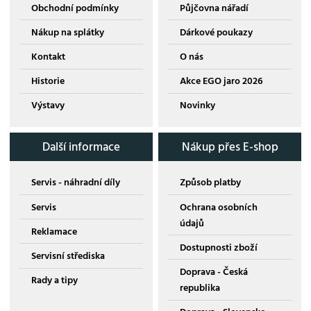
Obchodní podmínky
Půjčovna nářadí
Nákup na splátky
Dárkové poukazy
Kontakt
O nás
Historie
Akce EGO jaro 2026
Výstavy
Novinky
Další informace
Nákup přes E-shop
Servis - náhradní díly
Způsob platby
Servis
Ochrana osobních
údajů
Reklamace
Dostupnosti zboží
Servisní střediska
Doprava - Česká
Rady a tipy
republika