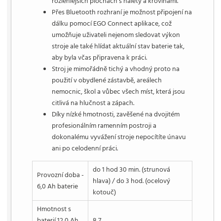
rozlehlejších plochách s nálety a křovinami.
Přes Bluetooth rozhraní je možnost připojení na
dálku pomocí EGO Connect aplikace, což
umožňuje uživateli nejenom sledovat výkon
stroje ale také hlídat aktuální stav baterie tak,
aby byla včas připravena k práci.
Stroj je mimořádně tichý a vhodný proto na
použití v obydlené zástavbě, areálech
nemocnic, škol a vůbec všech míst, která jsou
citlivá na hlučnost a zápach.
Díky nízké hmotnosti, zavěšené na dvojitém
profesionálním ramenním postroji a
dokonalému vyvážení stroje nepocítíte únavu
ani po celodenní práci.
do 1 hod 30 min. (strunová
Provozní doba -
hlava) / do 3 hod. (ocelový
6,0 Ah baterie
kotouč)
Hmotnost s
baterií 12,0 Ah
8,7