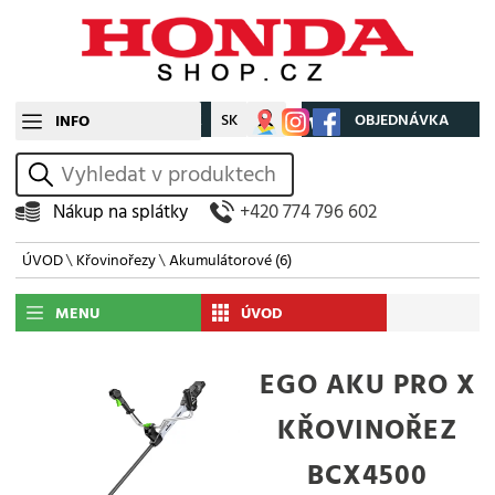
CZ
SK
Můj účet
OBJEDNÁVKA
INFO
vyhledat
Nákup na splátky
+420 774 796 602
ÚVOD
\
Křovinořezy
\
Akumulátorové
(6)
MENU
ÚVOD
EGO AKU PRO X
KŘOVINOŘEZ
BCX4500