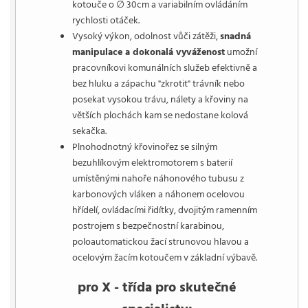
kotouče o ∅ 30cm a variabilním ovládáním
rychlosti otáček.
Vysoký výkon, odolnost vůči zátěži,
snadná
manipulace a dokonalá vyváženost
umožní
pracovníkovi komunálních služeb efektivně a
bez hluku a zápachu "zkrotit" trávník nebo
posekat vysokou trávu, nálety a křoviny na
větších plochách kam se nedostane kolová
sekačka.
Plnohodnotný křovinořez se silným
bezuhlíkovým elektromotorem s baterií
umístěnými nahoře náhonového tubusu z
karbonových vláken a náhonem ocelovou
hřídelí, ovládacími řidítky, dvojitým ramenním
postrojem s bezpečnostní karabinou,
poloautomatickou žací strunovou hlavou a
ocelovým žacím kotoučem v základní výbavě.
pro X - třída pro skutečné