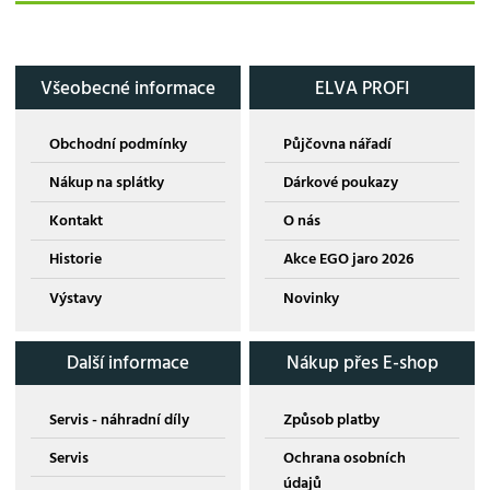
Všeobecné informace
ELVA PROFI
Obchodní podmínky
Půjčovna nářadí
Nákup na splátky
Dárkové poukazy
Kontakt
O nás
Historie
Akce EGO jaro 2026
Výstavy
Novinky
Další informace
Nákup přes E-shop
Servis - náhradní díly
Způsob platby
Servis
Ochrana osobních
údajů