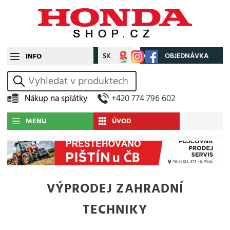
CZ
SK
Můj účet
OBJEDNÁVKA
INFO
vyhledat
Nákup na splátky
+420 774 796 602
MENU
ÚVOD
VÝPRODEJ ZAHRADNÍ
TECHNIKY