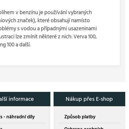
olihem v benzínu je používání vybraných
ových značek), které obsahují namísto
 problémy s vodou a případnými usazeninami
traci lze zmínit některé z nich: Verva 100,
 100 a další.
alší informace
Nákup přes E-shop
s - náhradní díly
Způsob platby