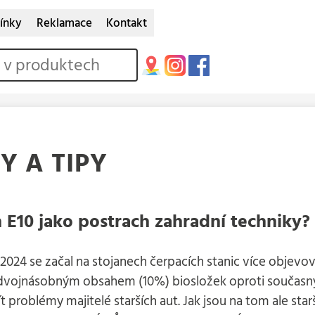
ínky
Reklamace
Kontakt
Y A TIPY
 E10 jako postrach zahradní techniky?
2024 se začal na stojanech čerpacích stanic více objevo
 dvojnásobným obsahem (10%) biosložek oproti souča
 problémy majitelé starších aut. Jak jsou na tom ale sta