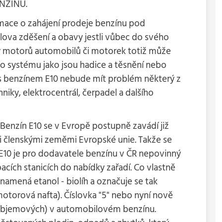
NZÍNU.
mace o zahájení prodeje benzínu pod
lova zděšení a obavy jestli vůbec do svého
y motorů automobilů či motorek totiž může
ho systému jako jsou hadice a těsnění nebo
li s benzínem E10 nebude mít problém některý z
niky, elektrocentrál, čerpadel a dalšího
 Benzín E10 se v Evropě postupně zavádí již
i členskými zeměmi Evropské unie. Takže se
 E10 je pro dodavatele benzínu v ČR nepovinný
pacích stanicích do nabídky zařadí. Co vlastně
amená etanol - biolíh a označuje se tak
otorová nafta). Číslovka "5" nebo nyní nově
% objemových) v automobilovém benzínu.