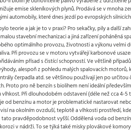
bo-li biolíh je obnovitelné palivo vyráběné z udržitelně
nižuje emise skleníkových plynů. Prodává se v mnoha ze
mi automobily, které dnes jezdí po evropských silnicích
ylo teorie a jak je to v praxi? Pro sekačky, pily a další z
 malou stavební mechanizaci a jiná zařízení poháněná s
bého optimálního provozu, životnosti a výkonu velmi d
paliva. Při provozu se v motoru vytvářejí karbonové usaze
přidáváním přísad s čistící schopností. Ve většině případ
výhody, alespoň z pohledu malých spalovacích motorů, ko
ntrály čerpadla atd. se většinou používají jen po určitou čá
ch. Proto pro ně benzín s biolihem není ideální předevší
vlhkost. Při dlouhodobém odstavení (déle než cca 4-5 tý
e od benzínu a motor je problematické nastarovat nebo
isí na okolním ovzduší, teplotě a vlhkosti prostředí, kd
e tato pravděpodobnost vyšší. Oddělená voda od benzí
korozi v nádrži. To se týká také misky plovákové komor