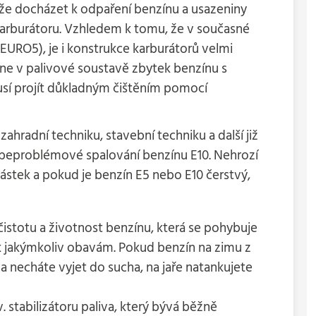
že docházet k odpaření benzínu a usazeniny
 karburátoru. Vzhledem k tomu, že v současné
EURO5), je i konstrukce karburátorů velmi
ane v palivové soustavě zbytek benzínu s
usí projít důkladným čištěním pomocí
radní techniku, stavební techniku a další již
 beproblémové spalování benzínu E10. Nehrozí
stek a pokud je benzín E5 nebo E10 čerstvý,
istotu a životnost benzínu, která se pohybuje
k jakýmkoliv obavám. Pokud benzín na zimu z
 necháte vyjet do sucha, na jaře natankujete
. stabilizátoru paliva, který bývá běžně