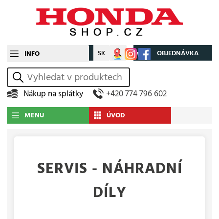
CZ
SK
Můj účet
OBJEDNÁVKA
INFO
vyhledat
Nákup na splátky
+420 774 796 602
MENU
ÚVOD
SERVIS - NÁHRADNÍ
DÍLY